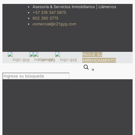
Asesoría & Servicios Inmobiliarios | Llámenos
+57 318 347 0675
602 390 3775
comercial@c21gyg.com
PAGUE SU
ARRENDAMIENTO
✕