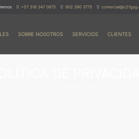
lámenos
+57 318 347 0675
602 390 3775
comercial@c21gyg
LES
SOBRE NOSOTROS
SERVICIOS
CLIENTES
OLÍTICA DE PRIVACID
Inicio
Política de privacidad