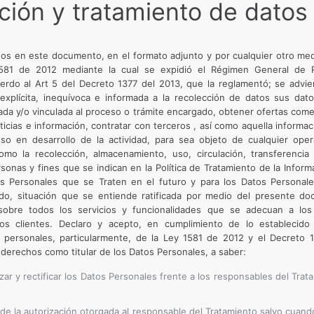
ción y tratamiento de datos
os en este documento​,​ en el formato adjunto y por cualquier otro me
581 de 2012 mediante la cual se expidió el Régimen General de 
erdo al Art 5 del Decreto 1377 del 2013, que la reglamentó; se advie
explícita, inequívoca e informada a la recolección de datos sus dat
izada y/o vinculada al proceso o trámite encargado, obtener ofertas come
ticias e información, contratar con terceros , así como aquella informaci
eso en desarrollo de la actividad, para sea objeto de cualquier ope
omo la recolección, almacenamiento, uso, circulación, transferencia
rsonas y fines que se indican en la Política de Tratamiento de la Inform
s Personales que se Traten en el futuro y para los Datos Personal
do, situación que se entiende ratificada por medio del presente 
 sobre todos los servicios y funcionalidades que se adecuan a lo
los clientes. Declaro y acepto, en cumplimiento de lo establecido
 personales, particularmente, de la Ley 1581 de 2012 y el Decreto
derechos como titular de los Datos Personales​,​ a saber:
zar y rectificar los Datos Personales frente a los responsables del Tra
a de la autorización otorgada al responsable del Tratamiento salvo cua