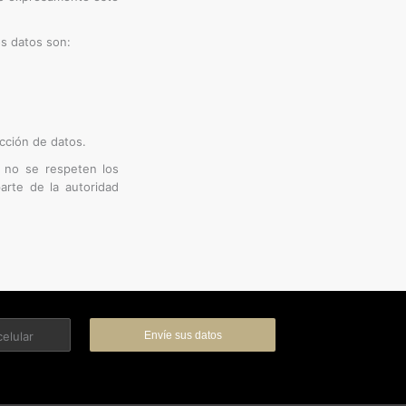
os datos son:
cción de datos.
o no se respeten los
parte de la autoridad