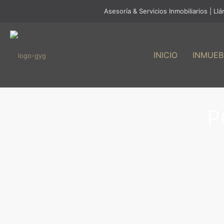
Asesoría & Servicios Inmobiliarios | L
INICIO
INMUEB
P