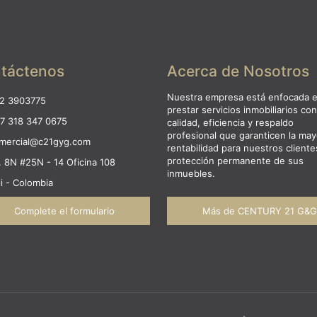
táctenos
Acerca de Nosotros
Nuestra empresa está enfocada 
2 3903775
prestar servicios inmobiliarios con
7 318 347 0675
calidad, eficiencia y respaldo
profesional que garanticen la may
mercial@c21gyg.com
rentabilidad para nuestros clientes
protección permanente de sus
. 8N #25N - 14 Oficina 108
inmuebles.
li - Colombia
Complete el formulario
Más de CENTURY 21 G&G