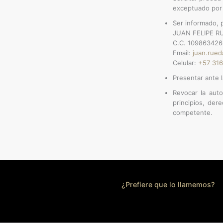
exceptuado por l
Ser informado, 
JUAN FELIPE RU
C.C. ​109863426
Email:​
juan.rue
Celular: ​
+57 316
Presentar ante 
Revocar la auto
principios, der
competente.
¿Prefiere que lo llamemos?