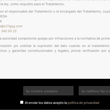
a ley, como requisito para el Tratamiento.
por el responsable del Tratamiento o el encargado del Tratamiento, cuy
EDA​
4
da@c21gyg.com
 340 00 22
la autoridad competente quejas por infracciones a la normativa de prote
rización y/o solicitar la supresión del dato cuando en el tratamient
echos y garantías constitucionales y legales, previa verificación por 
Al enviar los datos acepto la
política de privacidad