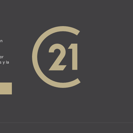
en
or
 y la